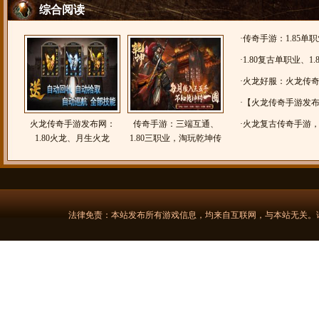
综合阅读
·
传奇手游：1.85单
·
1.80复古单职业、1
·
火龙好服：火龙传奇
法之路】1.80火龙
·
【火龙传奇手游发布网
火龙传奇手游发布网：
传奇手游：三端互通、
【龙五火龙三职业】
·
火龙复古传奇手游，1
1.80火龙、月生火龙
1.80三职业，淘玩乾坤传
奇
法律免责：本站发布所有游戏信息，均来自互联网，与本站无关。