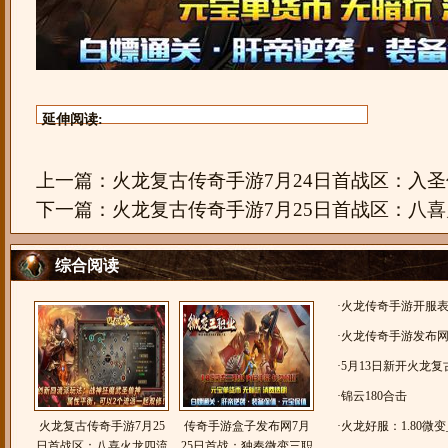
延伸阅读:
上一篇：
火龙复古传奇手游7月24日首战区：入
下一篇：
火龙复古传奇手游7月25日首战区：八
综合阅读
·
火龙传奇手游开服表：
奇，1.80火龙传奇
·
火龙传奇手游发布
1.80金币火龙微变
·
5月13日新开火龙
奇六职业》
·
锦云180合击
火龙复古传奇手游7月25
传奇手游盒子发布网7月
·
火龙好服：1.80微
日首战区：八喜火龙四流
25日首战：独奏微变三职