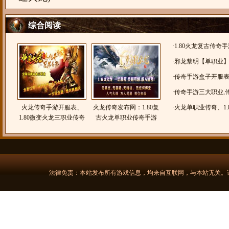
综合阅读
·
1.80火龙复古传奇
奇|双城火龙|
·
邪龙黎明【单职业】-
布网！
·
传奇手游盒子开服表：
疆传奇九职业】
·
传奇手游三大职业,
火龙传奇手游开服表、
火龙传奇发布网：1.80复
士
·
火龙单职业传奇、1.
1.80微变火龙三职业传奇
古火龙单职业传奇手游
奇
手游(盛玩神速火龙)
【烈羽火龙】
法律免责：本站发布所有游戏信息，均来自互联网，与本站无关。