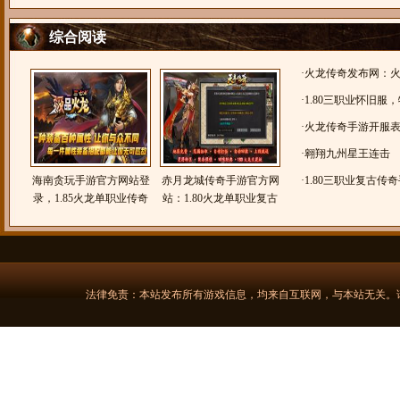
综合阅读
·
火龙传奇发布网：
龙传奇，1.85火龙
·
1.80三职业怀旧服
三职业，三端互通
·
火龙传奇手游开服
1.80火龙
·
翱翔九州星王连击
海南贪玩手游官方网站登
赤月龙城传奇手游官方网
·
1.80三职业复古传
录，1.85火龙单职业传奇
站：1.80火龙单职业复古
猫火龙传奇在哪里用
手游，三七K极品火龙
传奇手游，天羊传奇
法律免责：本站发布所有游戏信息，均来自互联网，与本站无关。