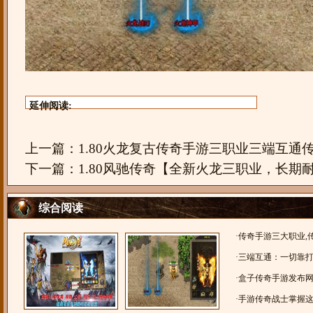
延伸阅读:
上一篇：
1.80火龙复古传奇手游三职业三端互通传
下一篇：
1.80风驰传奇【全新火龙三职业，长期
综合阅读
·
传奇手游三大职业,
士
·
三端互通：一切靠
易，无礼包，无任务
·
盒子传奇手游发布网，
端互通火龙传奇
·
手游传奇战士掌握这