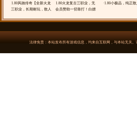
1.80风驰传奇【全新火龙
1.80火龙复古三职业，无
·
1.80小极品，纯正
三职业，长期耐玩，散人
会员赞助一切靠打！白嫖
色长久《茄子传奇》
天堂】
终极-1.80战刃传奇
法律免责：本站发布所有游戏信息，均来自互联网，与本站无关。