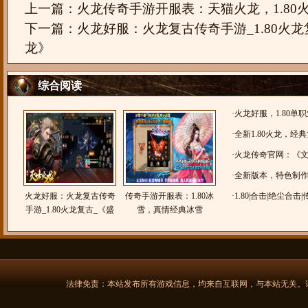
上一篇：
火龙传奇手游开服表：天猫火龙，1.80火
下一篇：
火龙好服：火龙复古传奇手游_1.80火
龙》
综合阅读
·
火龙好服，1.80单
三端互通火龙传奇。
·
全新1.80火龙，经
年代-风驰传奇
·
火龙传奇官网：《
·
全新版本，特色制作，
火龙好服：火龙复古传奇
传奇手游开服表：1.80冰
古！无边传奇火龙版
·
1.80|合击|绝尘合击
手游_1.80火龙复古_《盛
雪，真情经典冰雪
玩灭世火龙》
法律免责：本站发布所有游戏信息，均来自互联网，与本站无关。