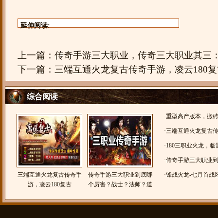
延伸阅读:
上一篇：
传奇手游三大职业，传奇三大职业其三
下一篇：
三端互通火龙复古传奇手游，凌云180复
综合阅读
·
重型高产版本，搬
龙
·
三端互通火龙复古传
古
·
180三职业火龙，
装备好爆，货币好爆
·
传奇手游三大职业
三端互通火龙复古传奇手
传奇手游三大职业到底哪
法师？道士？
·
锋战火龙-七月首战
游，凌云180复古
个厉害？战士？法师？道
士？