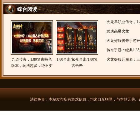
综合阅读
·
火龙单职业传奇，1.
龙）
·
武庚高爆火龙
·
火龙好服传奇手游开服
腾传奇
·
传奇手游：经典1.8
九道传奇，1.80复古特色
1.80合击/紫夜合击/1.80复
1.85合击，飞虹合击
·
火龙好服开服表：三端
版本，玩法超多，绝不变
古合击
复古三职业【问剑传
态
法律免责：本站发布所有游戏信息，均来自互联网，与本站无关。