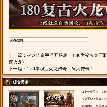
延伸阅读:
上一篇：
火龙传奇手游开服表、1.80微变火龙三
速火龙)
下一篇：
1.80单职业火龙传奇，阿兵传奇！
综合阅读
·
火龙传奇手游：1.80
《盛誉无双》
·
传奇手游：经典1.8
1.85合击，飞虹合击
·
简单耐玩，版本融