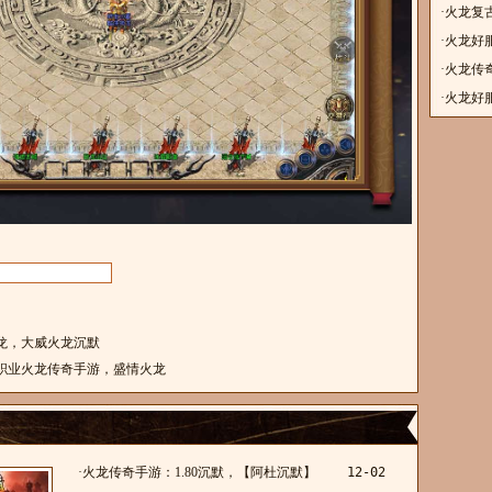
·
火龙复
业
·
火龙好服
龙单职
·
火龙传
火龙
·
火龙好
火龙，大威火龙沉默
三职业火龙传奇手游，盛情火龙
·
火龙传奇手游：1.80沉默，【阿杜沉默】
12-02