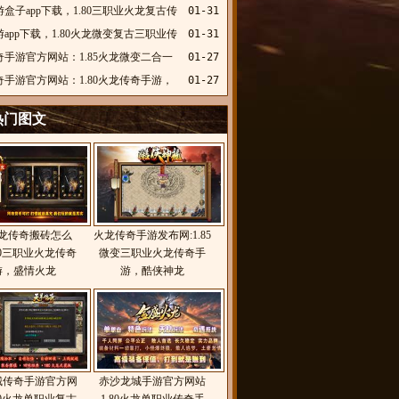
盛火龙
盒子app下载，1.80三职业火龙复古传
01-31
，猛虎乾坤火龙
app下载，1.80火龙微变复古三职业传
01-31
今传奇
奇手游官方网站：1.85火龙微变二合一
01-27
传奇，苏喂冰封火龙
奇手游官方网站：1.80火龙传奇手游，
01-27
髅火龙
热门图文
龙传奇搬砖怎么
火龙传奇手游发布网:1.85
80三职业火龙传奇
微变三职业火龙传奇手
游，盛情火龙
游，酷侠神龙
城传奇手游官方网
赤沙龙城手游官方网站