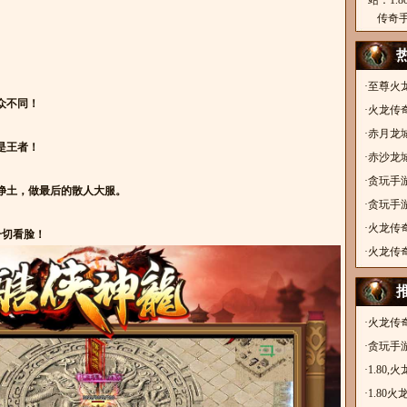
站：1.
传奇
·
至尊火
众不同！
奇手游
·
火龙传奇
手游，
·
赤月龙
是王者！
复古传
·
赤沙龙
游，金
·
贪玩手游
片净土，做最后的散人大服。
奇手游
·
贪玩手游
奇，古
·
火龙传
一切看脸！
单职业
·
火龙传
神皇骷
·
火龙传奇
手游，
·
贪玩手游
奇，古
·
1.80
·
1.80