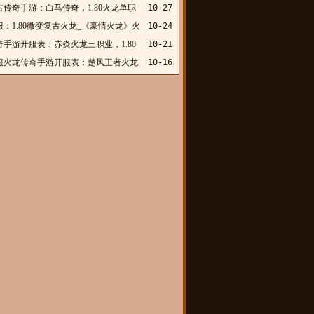
古传奇手游：白马传奇，1.80火龙单职
10-27
：1.80微变复古火龙_《豪情火龙》火
10-24
业
奇手游开服表：赤炎火龙三职业，1.80
10-21
服火龙传奇手游开服表：楚风王者火龙
10-16