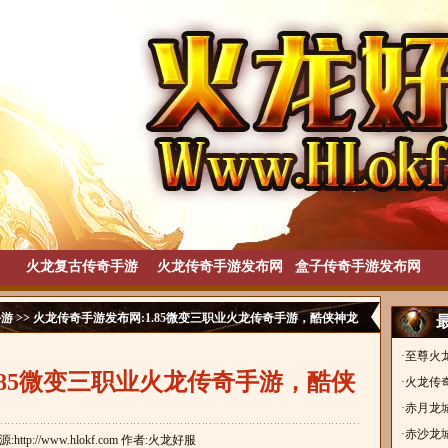
火龙复古传奇手游
火龙传奇手游发布网
盒子传奇手游发布网
手游
>> 火龙传奇手游发布网:1.85微变三职业火龙传奇手游，酷侠神龙
·
至尊火
.85微变三职业火龙传奇手游，酷侠
奇手游
·
火龙传奇
手游，
·
赤月龙
神龙
复古传
·
赤沙龙
来源:http://www.hlokf.com 作者:火龙好服