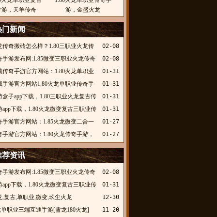
80火龙单职业复古
1.80火龙单职业传奇手
手游，天羊传奇
游，金盛火龙
热门新闻
龙传奇搬砖怎么样？1.80三职业火龙传
02-08
，盛情火龙
手游发布网:1.85微变三职业火龙传奇
02-08
酷侠神龙
城传奇手游官方网站：1.80火龙单职业
01-31
奇手游，天羊传奇
城手游官方网站1.80火龙单职业传奇手
01-31
盛火龙
盒子app下载，1.80三职业火龙复古传
01-31
，猛虎乾坤火龙
app下载，1.80火龙微变复古三职业传
01-31
今传奇
奇手游官方网站：1.85火龙微变二合一
01-27
传奇，苏喂冰封火龙
奇手游官方网站：1.80火龙传奇手游，
01-27
髅火龙
推荐资讯
手游发布网:1.85微变三职业火龙传奇
02-08
酷侠神龙
app下载，1.80火龙微变复古三职业传
01-31
今传奇
,火龙,复古,单职业,微变,玖尘火龙
12-30
火龙单职业三端互通手游[雪龙180火龙]
11-20