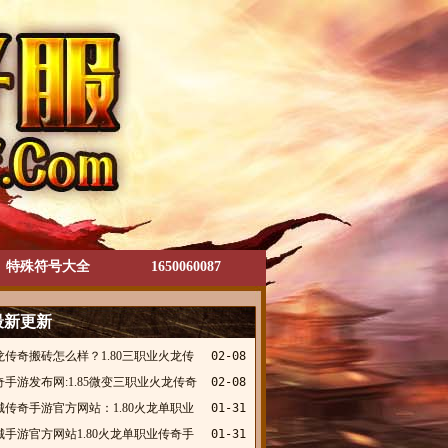
特殊符号大全
1650060087
最新更新
龙传奇搬砖怎么样？1.80三职业火龙传
02-08
，盛情火龙
手游发布网:1.85微变三职业火龙传奇
02-08
酷侠神龙
城传奇手游官方网站：1.80火龙单职业
01-31
奇手游，天羊传奇
城手游官方网站1.80火龙单职业传奇手
01-31