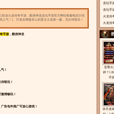
游，金
·
贪玩手游
奇手游
·
贪玩手游
微变三职业火龙传奇手游，酷侠神龙贪玩手游官方网站客服电话介绍
奇，古
·
火龙传
，超高人气！2、打造全网最良心的复古火龙第一服，无任何暗坑！
单职业
·
火龙传
神皇骷
传奇手游
，酷侠神龙
至尊火
人气！
样？1.
手
任何暗坑！
可激情畅玩！
，广告包年推广可放心游戏！
赤月龙