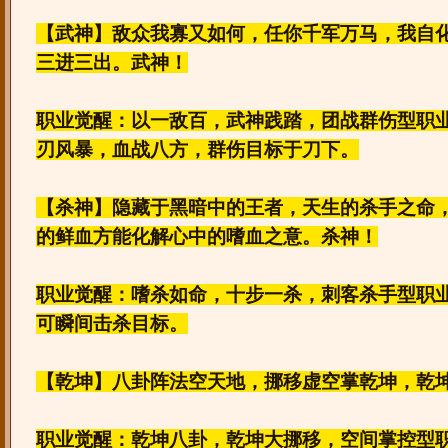
【武神】敌众我寡又如何，任你千军万马，我自
三进三出。武神！
职业觉醒：以一敌百，武神践踏，团战群伤型职
刃风暴，血战八方，群伤目标于刀下。
【杀神】隐藏于黑暗中的王者，天生的杀手之命
的鲜血方能化解心中的嗜血之意。杀神！
职业觉醒：嗜杀如命，十步一杀，刺客杀手型职
可瞬间击杀目标。
【乾坤】八卦阵法空天地，挪移虚空掌乾坤，乾
职业觉醒：乾坤八卦，乾坤大挪移，空间掌控型