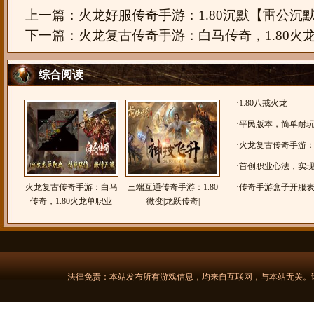
上一篇：
火龙好服传奇手游：1.80沉默【雷公沉
下一篇：
火龙复古传奇手游：白马传奇，1.80火
综合阅读
·
1.80八戒火龙
·
平民版本，简单耐玩，
威火龙】小怪爆一切
·
火龙复古传奇手游：1
《皓易传奇》
·
首创职业心法，实
火龙复古传奇手游：白马
三端互通传奇手游：1.80
名盛传奇
·
传奇手游盒子开服表：
传奇，1.80火龙单职业
微变|龙跃传奇|
人复古】
法律免责：本站发布所有游戏信息，均来自互联网，与本站无关。