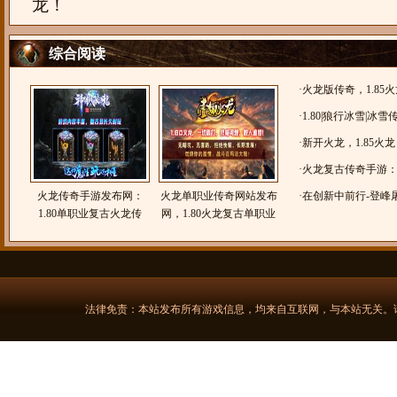
龙！
综合阅读
·
火龙版传奇，1.85
变
·
1.80|狼行冰雪|冰
·
新开火龙，1.85火
·
火龙复古传奇手游：18
火龙传奇手游发布网：
火龙单职业传奇网站发布
古|苍穹传奇|
·
在创新中前行-登峰屠
1.80单职业复古火龙传
网，1.80火龙复古单职业
本
奇，神枫火龙！
传奇手游，壹趣火龙
法律免责：本站发布所有游戏信息，均来自互联网，与本站无关。