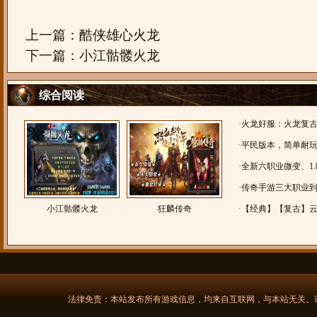
上一篇：
酷侠雄心火龙
下一篇：
小江骷髅火龙
综合阅读
·
火龙好服：火龙复
无限刀
·
平民版本，简单耐玩，
威火龙】小怪爆一切
·
全新六职业微变、1.
都!
·
传奇手游三大职业
小江骷髅火龙
狂麟传奇
法师？道士？
·
【经典】【复古】
法律免责：本站发布所有游戏信息，均来自互联网，与本站无关。