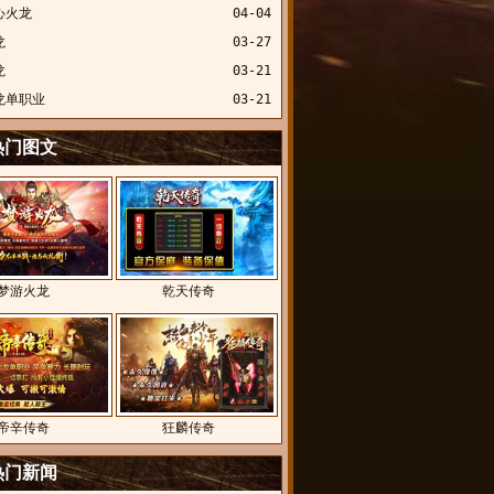
心火龙
04-04
龙
03-27
龙
03-21
龙单职业
03-21
热门图文
梦游火龙
乾天传奇
帝辛传奇
狂麟传奇
热门新闻