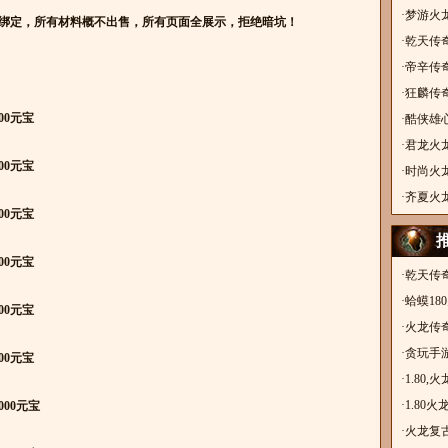
·
梦游火
绑定，所有材料概不出售，所有页面全展示，拒绝暗坑！
·
乾天传
·
帝辛传
·
狂麟传
00元宝
·
酷侠雄
·
君龙火
00元宝
·
时尚火
·
齐夏火
00元宝
00元宝
·
乾天传
·
蛤蟆18
00元宝
·
火龙传奇
手游，
·
贪玩手游
00元宝
奇，古
·
1.80
·
1.80
000元宝
·
火龙复