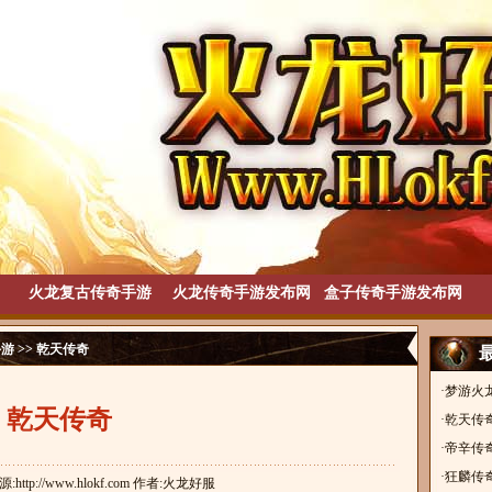
火龙复古传奇手游
火龙传奇手游发布网
盒子传奇手游发布网
手游
>> 乾天传奇
·
梦游火
乾天传奇
·
乾天传
·
帝辛传
·
狂麟传
来源:http://www.hlokf.com 作者:火龙好服