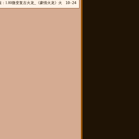
：1.80微变复古火龙_《豪情火龙》火
10-24
业