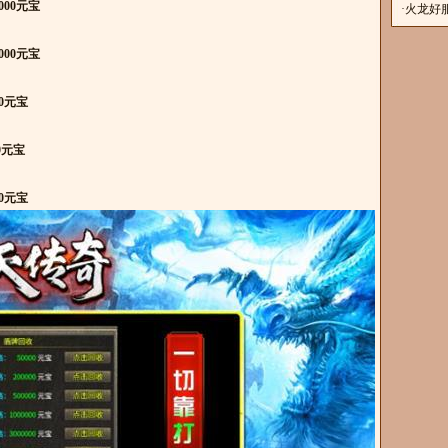
000元宝
业
·
火龙好服
龙单职
000元宝
00元宝
0元宝
00元宝