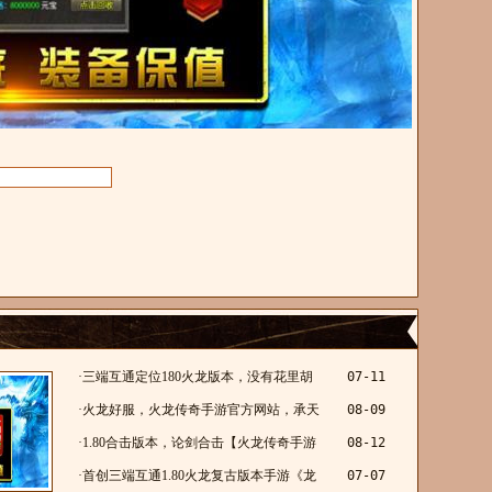
·
三端互通定位180火龙版本，没有花里胡
07-11
哨。高激情！风林帝王火龙
·
火龙好服，火龙传奇手游官方网站，承天
08-09
185怀旧火龙
·
1.80合击版本，论剑合击【火龙传奇手游
08-12
发布网】
·
首创三端互通1.80火龙复古版本手游《龙
07-07