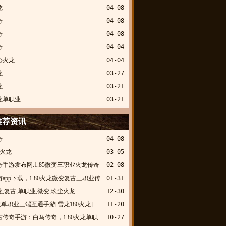
龙
04-08
奇
04-08
奇
04-08
奇
04-04
心火龙
04-04
龙
03-27
龙
03-21
龙单职业
03-21
推荐资讯
奇
04-08
0火龙
03-05
手游发布网:1.85微变三职业火龙传奇
02-08
酷侠神龙
app下载，1.80火龙微变复古三职业传
01-31
今传奇
,火龙,复古,单职业,微变,玖尘火龙
12-30
火龙单职业三端互通手游[雪龙180火龙]
11-20
古传奇手游：白马传奇，1.80火龙单职
10-27