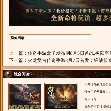
延伸阅读:
上一篇：
传奇手游盒子发布网8月5日首战,炙阳至
下一篇：
火龙复古传奇手游8月7日首发：锋战传
综合阅读
·
火龙传奇战灵怎么合成
传奇手游，克里乾坤
·
传奇手游开服表：1.
雪
·
乾天传奇
·
在创新中前行-登峰屠