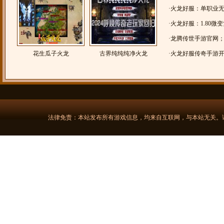
皇城火龙
·
火龙好服：单职业
·
火龙好服：1.80微
龙》火龙单职业
·
龙腾传世手游官网；蓝
花生瓜子火龙
古界纯纯纯净火龙
业火龙传奇
·
火龙好服传奇手游开服
单职业，《盛誉专属
法律免责：本站发布所有游戏信息，均来自互联网，与本站无关。